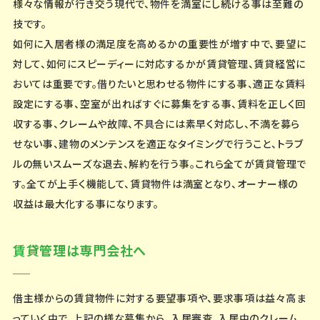
様々な情報が行き交う現代で、物件を満室にし続ける事は至難の
技です。
如何に入居者様の満足度を高めるかの重要性が増す中で、要望に
対して、如何にスピーディーに対応するかが賃貸管理、賃貸経営に
おいては重要です。借りたいと思わせる物件にする事、適正な賃料
設定にする事、空室が出ればすぐに募集をする事、賃料を正しく回
収する事、クレームや故障、不具合には素早く対応し、不満を募ら
せない事、建物のメンテンスを適正なタイミングで行うこと、トラブ
ルの無いスムーズな退去、解約を行う事。これら全てが賃貸管理で
す。全てが上手く機能して、賃貸物件は満室となり、オーナー様の
収益は最大化する事になります。
賃貸管理は専門会社へ
借主様からの賃貸物件に対する要望事項や、要求事項は益々高ま
っていく中で、上記の様な募集から、入居審査、入居中のクレーム