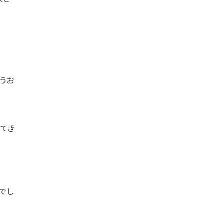
うお
てき
でし