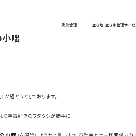
賃貸管理
空き地・空き家管理サービ
の小咄
くが経とうとしております。
より宇宙好きのワタクシが勝手に
の小咄」
を開始しようかと思います。不動産とは一切関係あり