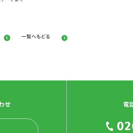
一覧へもどる
わせ
電
02